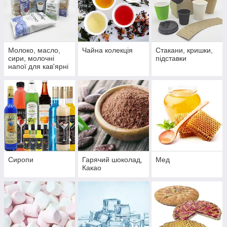
Молоко, масло,
Чайна колекція
Стакани, кришки,
сири, молочні
підставки
напої для кав'ярні
Сиропи
Гарячий шоколад,
Мед
Какао