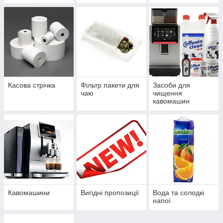
Касова стрічка
Фільтр пакети для
Засоби для
чаю
чищення
кавомашин
Кавомашини
Вигідні пропозиції
Вода та солодкі
напої