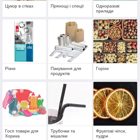
Цукор в стіках
Прянощі і спеції
Одноразові
прилади
Різне
Пакування для
Горіхи
продуктів
Госп товари для
Трубочки та
Фруктові чіпси,
Хорека
мішалки
пудри