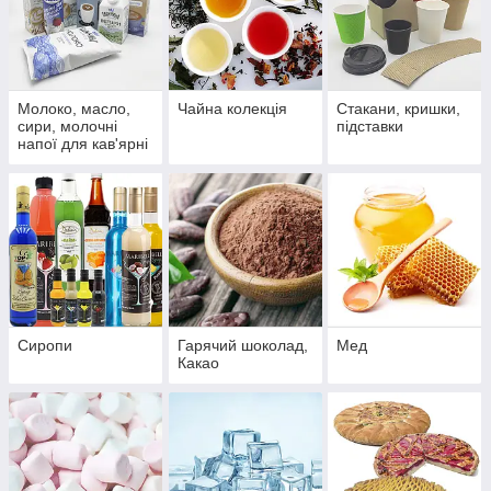
Молоко, масло,
Чайна колекція
Стакани, кришки,
сири, молочні
підставки
напої для кав'ярні
Сиропи
Гарячий шоколад,
Мед
Какао