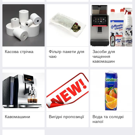
Касова стрічка
Фільтр пакети для
Засоби для
чаю
чищення
кавомашин
Кавомашини
Вигідні пропозиції
Вода та солодкі
напої