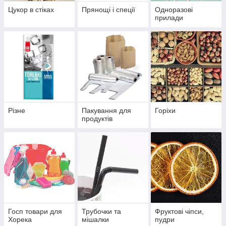
Цукор в стіках
Прянощі і спеції
Одноразові
прилади
Різне
Пакування для
Горіхи
продуктів
Госп товари для
Трубочки та
Фруктові чіпси,
Хорека
мішалки
пудри