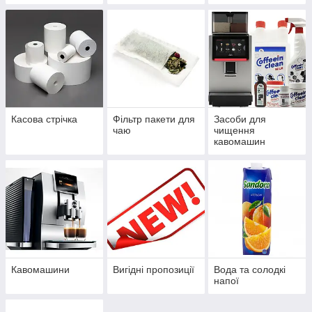
Касова стрічка
Фільтр пакети для
Засоби для
чаю
чищення
кавомашин
Кавомашини
Вигідні пропозиції
Вода та солодкі
напої