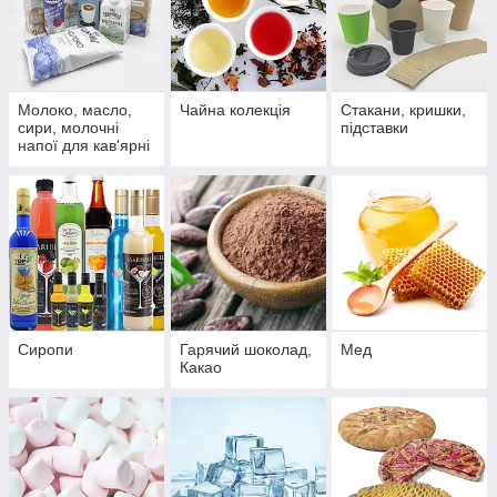
Молоко, масло,
Чайна колекція
Стакани, кришки,
сири, молочні
підставки
напої для кав'ярні
Сиропи
Гарячий шоколад,
Мед
Какао