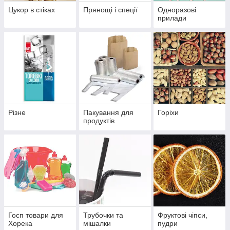
Цукор в стіках
Прянощі і спеції
Одноразові
прилади
Різне
Пакування для
Горіхи
продуктів
Госп товари для
Трубочки та
Фруктові чіпси,
Хорека
мішалки
пудри