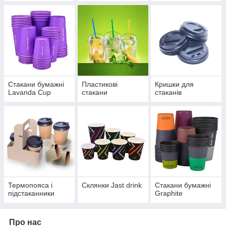
Стакани бумажні
Пластикові
Кришки для
Lavanda Cup
стакани
стаканів
Термопояса і
Склянки Jast drink
Стакани бумажні
підстаканники
Graphite
Про нас