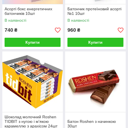
Асорті бокс енергетичних
Батончик протеїновий асорті
батончиків 10шт
№1 10шт
В наявності
В наявності
740
960
₴
₴
Купити
Купити
Шоколад молочний Roshen
TIDBIT з нугою і м'якою
Батон Roshen з начинкою
карамеллю з арахісом 24шт
30шт