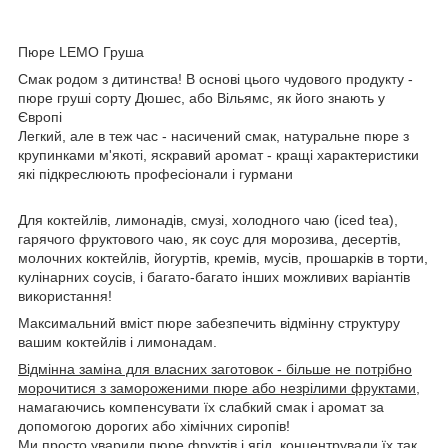
Пюре LEMO Груша
Смак родом з дитинства! В основі цього чудового продукту -
пюре груші сорту Дюшес, або Вільямс, як його знають у
Європі
Легкий, але в теж час - насичений смак, натуральне пюре з
крупинками м'якоті, яскравий аромат - кращі характеристики
які підкреслюють професіонали і гурмани
Для коктейлів, лимонадів, смузі, холодного чаю (iced tea),
гарячого фруктового чаю, як соус для морозива, десертів,
молочних коктейлів, йогуртів, кремів, мусів, прошарків в торти,
кулінарних соусів, і багато-багато інших можливих варіантів
використання!
Максимальний вміст пюре забезпечить відмінну структуру
вашим коктейлів і лимонадам.
Відмінна заміна для власних заготовок - більше не потрібно
морочитися з замороженими пюре або незрілими фруктами,
намагаючись компенсувати їх слабкий смак і аромат за
допомогою дорогих або хімічних сиропів!
Ми просто уварили пюре фруктів і ягід, концентрували їх так,