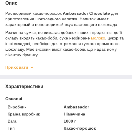
Опис
Растворимый какао-порошок
Ambassador Chocolate
для
приготовления шоколадного напитка. Напиток имеет
характерный и неповторимый вкус настоящего шоколада.
Розчинна суміш, не вимагає добавок інших інгредієнтів, до її
складу входять какао-боби, сухе незбиране
молоко
, цукор та
інші складові, необхідні для отримання густого ароматного
шоколаду. Має високий вміст какао-бобів, що надає йому
пікантну гірчинку.
Приховати
Характеристики
Основні
Виробник
Ambassador
Країна виробник
Німеччина
Вага
1000 г
Тип
Какао-порошок