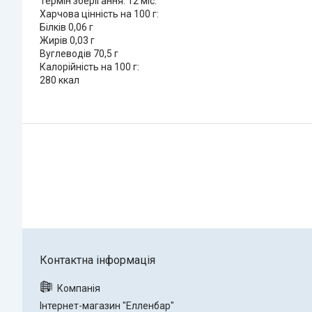
Термін зберігання: 12 міс.
Харчова цінність на 100 г:
Білків 0,06 г
Жирів 0,03 г
Вуглеводів 70,5 г
Калорійність на 100 г:
280 ккал
Інтернет-магазин "Елленбар"