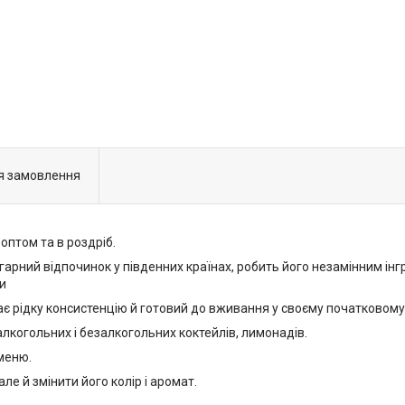
я замовлення
оптом та в роздріб.
гарний відпочинок у південних країнах, робить його незамінним інг
и
ає рідку консистенцію й готовий до вживання у своєму початковому
лкогольних і безалкогольних коктейлів, лимонадів.
меню.
ле й змінити його колір і аромат.