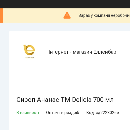
Зараз у компанії неробочи
Інтернет - магазин Елленбар
Сироп Ананас TM Delicia 700 мл
В наявності
Оптом і в роздріб
Код:
сд222302ёё