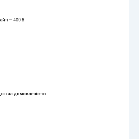
айті — 400 ₴
днів
за домовленістю