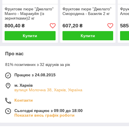
Фруктове пюре "Джелато"
Фруктове пюре "Джелато"
Фрук
Манго - Маракуйя (із
Смородина - Базилік 2 кг
Алое
зернятками)2 кг
800,40
607,20
585
₴
₴
Купити
Купити
Про нас
81% позитивних з 32 відгуків за рік
Працює з 24.08.2015
м. Харків
вулиця Молочна 38, Харків, Україна
Контакти
Сьогодні працює з 09:00 до 18:00
Показати весь графік роботи