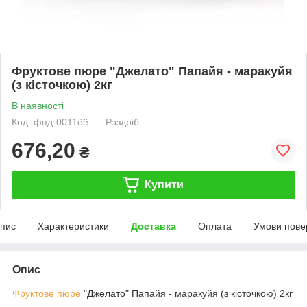
Фруктове пюре "Джелато" Папайя - маракуйя
(з кісточкою) 2кг
В наявності
Код: фпд-0011ёё
Роздріб
676,20
₴
Купити
пис
Характеристики
Доставка
Оплата
Умови пове
Опис
Фруктове пюре
"Джелато" Папайя - маракуйя (з кісточкою) 2кг