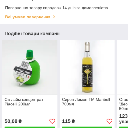
Повернення товару впродовж 14 днів за домовленістю
Всі умови повернення
Подібні товари компанії
Сік лайм концентрат
Сироп Лимон TM Maribell
Стак
Piacelli 200мл
700мл
"Дес
50ш
123
50,08
115
₴
₴
упа