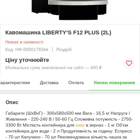
Кавомашина LIBERTY’S F12 PLUS (2L)
Немає в наявності
Код: НФ-00001783ёё
Роздріб
Ціну уточнюйте
Мінімальна сума замовлення на сайті — 400 ₴
арактеристики
Доставка
Оплата
Умови повернення
Опис
Габарити (ШхВхГ) - 300х580х500 мм Вага - 16,5 кг Напруга /
Живлення - 220-240 В / 50-60 Гц Споживча потужність - 2750-
3300 Вт Місткість контейнера для
кави
в зернах - 1 кг Об’єм
контейнера для води - 2 л Продуктивність за годину: Еспресо
- 70 шт Капучино - 70 шт Рекомендована кількість чашок за