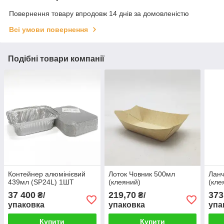
Повернення товару впродовж 14 днів за домовленістю
Всі умови повернення
Подібні товари компанії
Контейнер алюмінієвий
Лоток Човник 500мл
Ланч
439мл (SP24L) 1ШТ
(клеяний)
(кле
37 400
219,70
373
₴/
₴/
упаковка
упаковка
упа
Купити
Купити