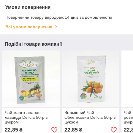
Умови повернення
Повернення товару впродовж 14 днів за домовленістю
Всі умови повернення
Подібні товари компанії
Чай манго-ананас-
Вітамінний Чай
Чай 
лаванда Delicia 50гр з
Облепіховий Delicia 50гр з
розм
цукром
цукром
цук
22,85
22,85
22,
₴
₴