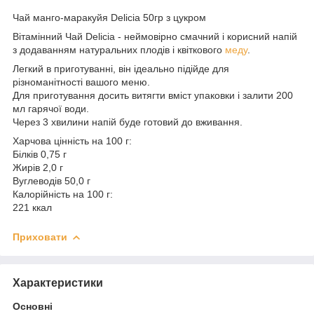
Чай манго-маракуйя Delicia 50гр з цукром
Вітамінний Чай Delicia - неймовірно смачний і корисний напій
з додаванням натуральних плодів і квіткового
меду
.
Легкий в приготуванні, він ідеально підійде для
різноманітності вашого меню.
Для приготування досить витягти вміст упаковки і залити 200
мл гарячої води.
Через 3 хвилини напій буде готовий до вживання.
Харчова цінність на 100 г:
Білків 0,75 г
Жирів 2,0 г
Вуглеводів 50,0 г
Калорійність на 100 г:
221 ккал
Приховати
Характеристики
Основні