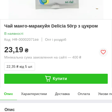
Чай манго-маракуйя Delicia 50гр з цукром
В наявності
Код: НФ-00002071ёё
Опт і роздріб
23,19
₴
Мінімальна сума замовлення на сайті — 400 ₴
22,35 ₴
від 5 шт.
Купити
Опис
Характеристики
Доставка
Оплата
Умови п
Опис