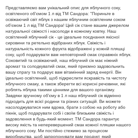
Представляємо вам унікальний опис для яблучного соку,
освітленого об'ємом 1 л від ТМ Сандора: "Пориньте в
освіжаючий світ яблук з нашим яблучним освітленим соком
об'ємом 1 л від ТМ Сандора! Цей сік стане вашим джерелом
натуральної свіжості і насолоди в кожному ковтку. Наш
освітлений яблучний сік - це ідеальне поєднання якісної
сировини та ретельно відібраних яблук. Свіжість і
натуральність кожного фрукта відображені у кожній пляшці
соку, щоб подарувати вам неповторний смак справжніх яблук.
Соковитий та освіжаючий, наш яблучний сік має ніжний
аромат та солодкуватий смак, який приємно задовольнить
вашу спрагу та подарує вам вітамінний заряд енергії. Він
ідеально освітлений, щоб підкреслити яскравість та чистоту
яблучного смаку, а також зберегти всі корисні речовини, які
роблять яблука такими цінними для вашого організму.
Завдяки зручному об'єму в 1 л наш яблучний сік відмінно
підходить для всієї родини та різних ситуацій. Ви можете
насолоджуватися ним вдома, брати з собою на роботу або
пікнік, щоб подарувати собі і своїм близьким свіжість і
задоволення в будь-який момент. ТМ Сандора гарантує
високу якість та неперевершений смак кожної пляшки нашого
яблучного соку. Ми постійно стежимо за процесом
виробництва, щоб запропонувати вам продукт, який