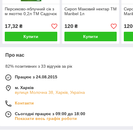
Персиково-яблучний сік з
Сироп Маковий нектар TM
Сир
м якоттю 0,2л TM Садочок
Maribel 1л
Mari
17,32
120
120
₴
₴
Купити
Купити
Про нас
82% позитивних з 33 відгуків за рік
Працює з 24.08.2015
м. Харків
вулиця Молочна 38, Харків, Україна
Контакти
Сьогодні працює з 09:00 до 18:00
Показати весь графік роботи