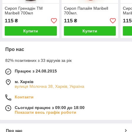
Сироп Гренадін TM
Сироп Папайя Maribell
Сир
Maribell 700мл
700мл.
Mari
115
115
115
₴
₴
Купити
Купити
Про нас
82% позитивних з 33 відгуків за рік
Працює з 24.08.2015
м. Харків
вулиця Молочна 38, Харків, Україна
Контакти
Сьогодні працює з 09:00 до 18:00
Показати весь графік роботи
Про нас