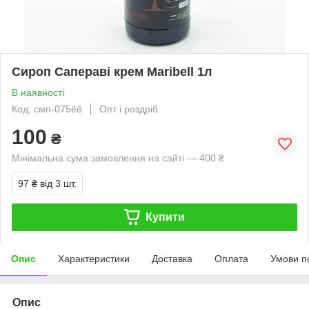
Сироп Сапераві крем Maribell 1л
В наявності
Код: смп-075ёё
Опт і роздріб
100
₴
Мінімальна сума замовлення на сайті — 400 ₴
97 ₴
від 3 шт.
Купити
Опис
Характеристики
Доставка
Оплата
Умови п
Опис