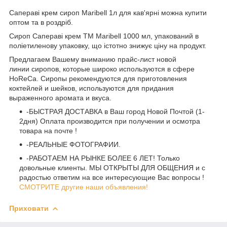
Сапераві крем сироп Maribell 1л для кав'ярні можна купити
оптом та в роздріб.
Сироп Сапераві крем TM Maribell 1000 мл, упакований в
поліетиленову упаковку, що істотно знижує ціну на продукт.
Предлагаем Вашему вниманию прайс-лист новой
линии сиропов, которые широко используются в сфере
HoReCa. Сиропы рекомендуются для приготовления
коктейлей и шейков, используются для придания
выраженного аромата и вкуса.
-БЫСТРАЯ ДОСТАВКА в Ваш город Новой Почтой (1-
2дня) Оплата производится при получении и осмотра
товара на почте !
-РЕАЛЬНЫЕ ФОТОГРАФИИ.
-РАБОТАЕМ НА РЫНКЕ БОЛЕЕ 6 ЛЕТ! Только
довольные клиенты. МЫ ОТКРЫТЫ ДЛЯ ОБЩЕНИЯ и с
радостью ответим на все интересующие Вас вопросы !
СМОТРИТЕ другие наши объявления!
Приховати