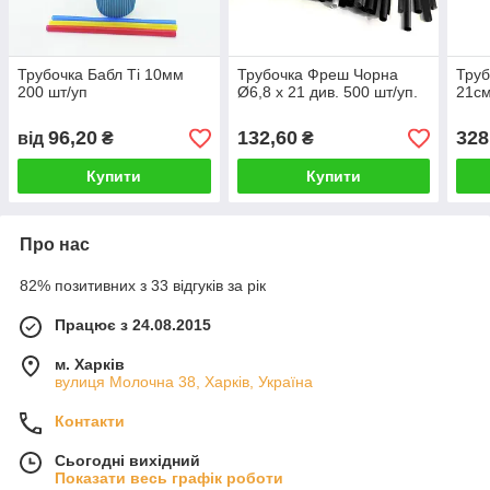
Трубочка Бабл Ті 10мм
Трубочка Фреш Чорна
Труб
200 шт/уп
Ø6,8 x 21 див. 500 шт/уп.
21см
96,20
132,60
328
від
₴
₴
Купити
Купити
Про нас
82% позитивних з 33 відгуків за рік
Працює з 24.08.2015
м. Харків
вулиця Молочна 38, Харків, Україна
Контакти
Сьогодні вихідний
Показати весь графік роботи