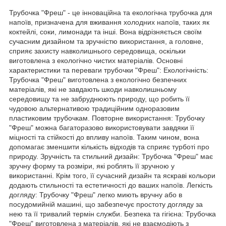
Трубочка "Фреш" - це інноваційна та екологічна трубочка для
напоїв, призначена для вживання холодних напоїв, таких як
коктейлі, соки, лимонади та інші. Вона відрізняється своїм
сучасним дизайном та зручністю використання, а головне,
сприяє захисту навколишнього середовища, оскільки
виготовлена з екологічно чистих матеріалів. Основні
характеристики та переваги трубочки "Фреш": Екологічність:
Трубочка "Фреш" виготовлена з екологічно безпечних
матеріалів, які не завдають шкоди навколишньому
середовищу та не забруднюють природу, що робить її
чудовою альтернативою традиційним одноразовим
пластиковим трубочкам. Повторне використання: Трубочку
"Фреш" можна багаторазово використовувати завдяки її
міцності та стійкості до впливу напоїв. Таким чином, вона
допомагає зменшити кількість відходів та сприяє турботі про
природу. Зручність та стильний дизайн: Трубочка "Фреш" має
зручну форму та розміри, які роблять її зручною у
використанні. Крім того, її сучасний дизайн та яскраві кольори
додають стильності та естетичності до ваших напоїв. Легкість
догляду: Трубочку "Фреш" легко миють вручну або в
посудомийній машині, що забезпечує простоту догляду за
нею та її тривалий термін служби. Безпека та гігієна: Трубочка
"Фреш" виготовлена з матеріалів, які не взаємодіють з