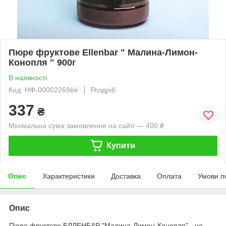
Пюре фруктове Ellenbar " Малина-Лимон-
Конопля " 900г
В наявності
Код: НФ-00002269ёё
Роздріб
337
₴
Мінімальна сума замовлення на сайті — 400 ₴
Купити
Опис
Характеристики
Доставка
Оплата
Умови п
Опис
Пюре фруктове ЕЛЛЕНБАР "Малина-Лимон-Конопля" - це