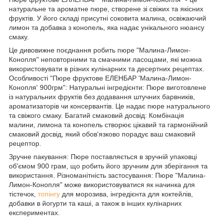
натуральне та ароматне пюре, створене зі свіжих та якісних
фруктів. У його складі присутні соковита малина, освіжаючий
лимон та добавка з конопель, яка надає унікального нюансу
смаку.
Це дивовижне поєднання робить пюре "Малина-Лимон-
Конопля" неповторними та смачними ласощами, які можна
використовувати в різних кулінарних та десертних рецептах.
Особливості "Пюре фруктове ЕЛЕНБАР 'Малина-Лимон-
Конопля' 900грм": Натуральні інгредієнти: Пюре виготовлене
із натуральних фруктів без додавання штучних барвників,
ароматизаторів чи консервантів. Це надає пюре натурального
та свіжого смаку. Багатий смаковий досвід: Комбінація
малини, лимона та конопель створює цікавий та гармонійний
смаковий досвід, який обов'язково порадує ваш смаковий
рецептор.
Зручне пакування: Пюре поставляється в зручній упаковці
об'ємом 900 грам, що робить його зручним для зберігання та
використання. Різноманітність застосування: Пюре "Малина-
Лимон-Конопля" може використовуватися як начинка для
тістечок,
топінгу
для морозива, інгредієнта для коктейлів,
добавки в йогурти та каші, а також в інших кулінарних
експериментах.