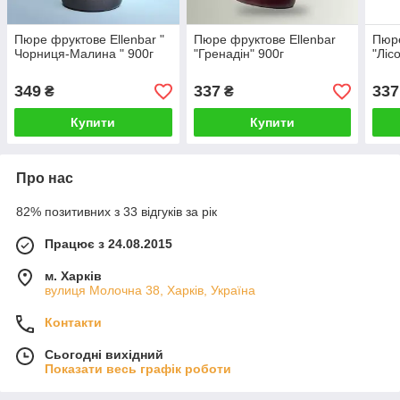
Пюре фруктове Ellenbar "
Пюре фруктове Ellenbar
Пюре
Чорниця-Малина " 900г
"Гренадін" 900г
"Ліс
349
337
337
₴
₴
Купити
Купити
Про нас
82% позитивних з 33 відгуків за рік
Працює з 24.08.2015
м. Харків
вулиця Молочна 38, Харків, Україна
Контакти
Сьогодні вихідний
Показати весь графік роботи