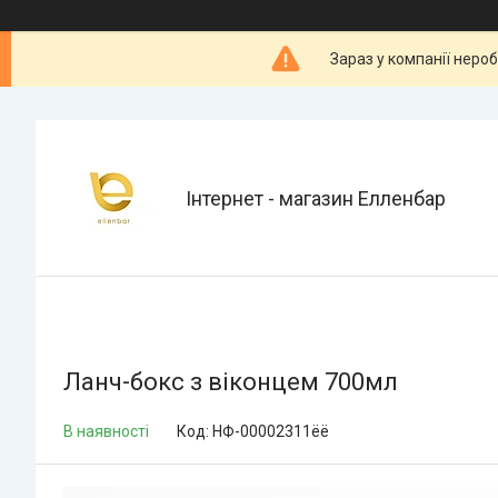
Зараз у компанії неро
Інтернет - магазин Елленбар
Ланч-бокс з віконцем 700мл
В наявності
Код:
НФ-00002311ёё