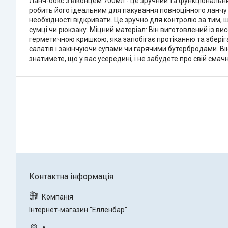
Ланч-бокс з віконцем 700мл - це зручний та функціональний
робить його ідеальним для пакування повноцінного ланчу а
необхідності відкривати. Це зручно для контролю за тим,
сумці чи рюкзаку. Міцний матеріал: Він виготовлений із в
герметичною кришкою, яка запобігає протіканню та зберіга
салатів і закінчуючи супами чи гарячими бутербродами. Він
знатимете, що у вас усередині, і не забудете про свій смач
Інтернет-магазин "Елленбар"