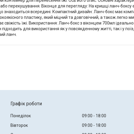
 контейнер для перенесення їжі. Ось його опис: Основні характерист
бо перекушування. Віконце для перегляду: На кришці ланч-боксу є 
 що знаходиться всередині. Компактний дизайн: Ланч-бокс має комп
исокоякісного пластику, який міцний та довговічний, а також легко
є свіжість їжі. Використання: Ланч-бокс з віконцем 700мл ідеальн
 підходить для використання як у повсякденному житті, так і у поїзд
ний ланч.
Графік роботи
Понеділок
09:00
18:00
Вівторок
09:00
18:00