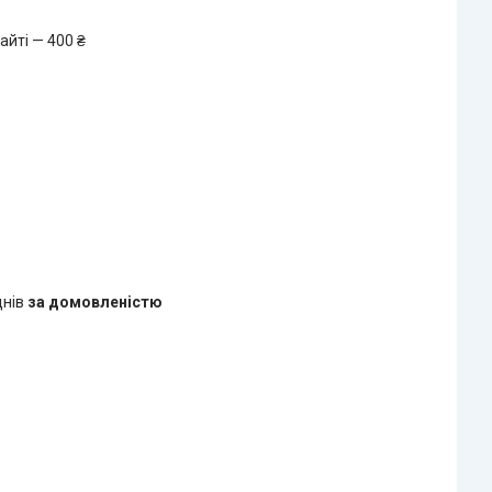
айті — 400 ₴
днів
за домовленістю