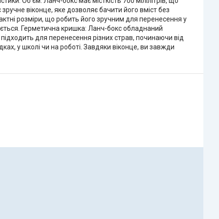
ики: Об'єм: Ланч-бокс має місткість 700 мілілітрів, що
зручне віконце, яке дозволяє бачити його вміст без
актні розміри, що робить його зручним для перенесення у
 миється. Герметична кришка: Ланч-бокс обладнаний
о підходить для перенесення різних страв, починаючи від
ках, у школі чи на роботі. Завдяки віконце, ви завжди