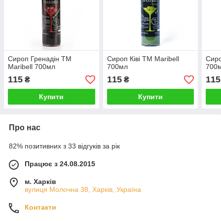
Сироп Гренадін TM
Сироп Ківі TM Maribell
Сиро
Maribell 700мл
700мл
700
115
115
115
₴
₴
Купити
Купити
Про нас
82% позитивних з 33 відгуків за рік
Працює з 24.08.2015
м. Харків
вулиця Молочна 38, Харків, Україна
Контакти