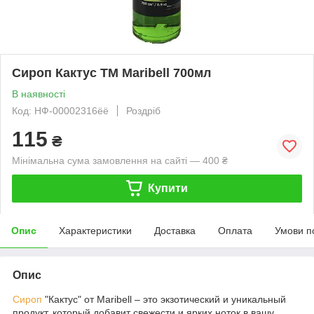
Сироп Кактус TM Maribell 700мл
В наявності
Код: НФ-00002316ёё
Роздріб
115
₴
Мінімальна сума замовлення на сайті — 400 ₴
Купити
Опис
Характеристики
Доставка
Оплата
Умови п
Опис
Сироп
"Кактус" от Maribell – это экзотический и уникальный
продукт, который добавит свежести и ярких ноток в вашу