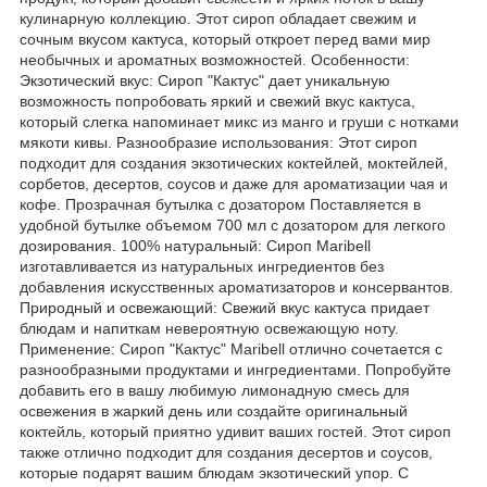
кулинарную коллекцию. Этот сироп обладает свежим и
сочным вкусом кактуса, который откроет перед вами мир
необычных и ароматных возможностей. Особенности:
Экзотический вкус: Сироп "Кактус" дает уникальную
возможность попробовать яркий и свежий вкус кактуса,
который слегка напоминает микс из манго и груши с нотками
мякоти кивы. Разнообразие использования: Этот сироп
подходит для создания экзотических коктейлей, моктейлей,
сорбетов, десертов, соусов и даже для ароматизации чая и
кофе. Прозрачная бутылка с дозатором Поставляется в
удобной бутылке объемом 700 мл с дозатором для легкого
дозирования. 100% натуральный: Сироп Maribell
изготавливается из натуральных ингредиентов без
добавления искусственных ароматизаторов и консервантов.
Природный и освежающий: Свежий вкус кактуса придает
блюдам и напиткам невероятную освежающую ноту.
Применение: Сироп "Кактус" Maribell отлично сочетается с
разнообразными продуктами и ингредиентами. Попробуйте
добавить его в вашу любимую лимонадную смесь для
освежения в жаркий день или создайте оригинальный
коктейль, который приятно удивит ваших гостей. Этот сироп
также отлично подходит для создания десертов и соусов,
которые подарят вашим блюдам экзотический упор. С