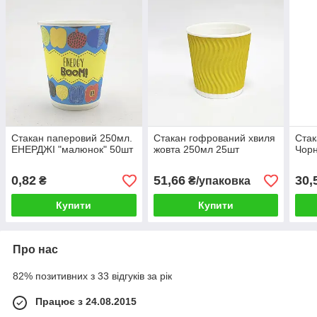
Стакан паперовий 250мл.
Стакан гофрований хвиля
Ста
ЕНЕРДЖІ "малюнок" 50шт
жовта 250мл 25шт
Чор
0,82
51,66
30,
₴
₴/упаковка
Купити
Купити
Про нас
82% позитивних з 33 відгуків за рік
Працює з 24.08.2015