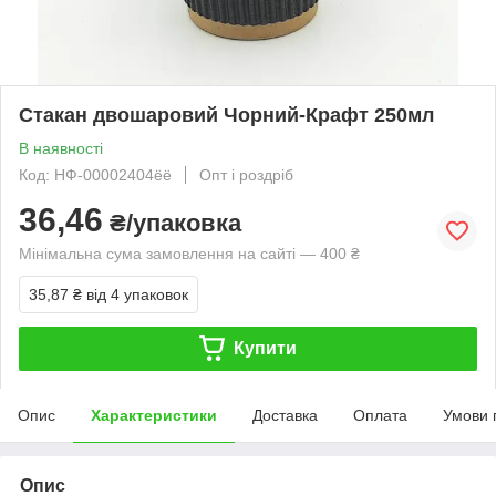
Стакан двошаровий Чорний-Крафт 250мл
В наявності
Код: НФ-00002404ёё
Опт і роздріб
36,46
₴/упаковка
Мінімальна сума замовлення на сайті — 400 ₴
35,87 ₴
від 4 упаковок
Купити
Опис
Характеристики
Доставка
Оплата
Умови 
Опис