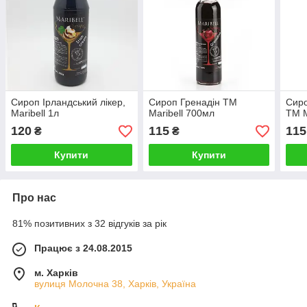
Сироп Ірландський лікер,
Сироп Гренадін TM
Сиро
Maribell 1л
Maribell 700мл
ТМ M
120
115
115
₴
₴
Купити
Купити
Про нас
81% позитивних з 32 відгуків за рік
Працює з 24.08.2015
м. Харків
вулиця Молочна 38, Харків, Україна