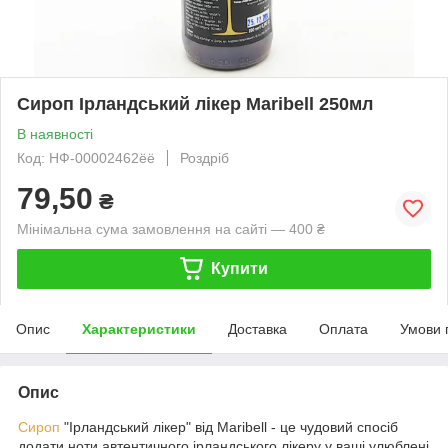
Сироп Ірландський лікер Maribell 250мл
В наявності
Код: НФ-00002462ёё
Роздріб
79,50
₴
Мінімальна сума замовлення на сайті — 400 ₴
Купити
Опис
Характеристики
Доставка
Оплата
Умови 
Опис
Сироп
"Ірландський лікер" від Maribell - це чудовий спосіб
додати ноти автентичного ірландського лікеру у ваші улюблені