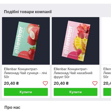
Подібні товари компанії
Ellenbar Концентрат-
Ellenbar Концентрат-
Elle
Лимонад-Чай суниця - лічі
Лимонад-Чай нахабний
Лимо
50г
фрукт 50г
50г
20,40
20,40
20,
₴
₴
Купити
Купити
Про нас