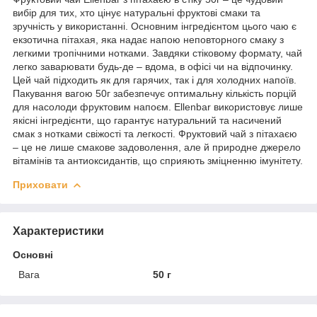
вибір для тих, хто цінує натуральні фруктові смаки та
зручність у використанні. Основним інгредієнтом цього чаю є
екзотична пітахая, яка надає напою неповторного смаку з
легкими тропічними нотками. Завдяки стіковому формату, чай
легко заварювати будь-де – вдома, в офісі чи на відпочинку.
Цей чай підходить як для гарячих, так і для холодних напоїв.
Пакування вагою 50г забезпечує оптимальну кількість порцій
для насолоди фруктовим напоєм. Ellenbar використовує лише
якісні інгредієнти, що гарантує натуральний та насичений
смак з нотками свіжості та легкості. Фруктовий чай з пітахаєю
– це не лише смакове задоволення, але й природне джерело
вітамінів та антиоксидантів, що сприяють зміцненню імунітету.
Приховати
Характеристики
Основні
Вага
50 г