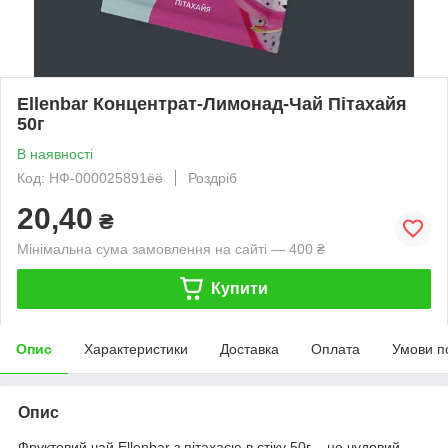
Ellenbar Концентрат-Лимонад-Чай Пітахайя
50г
В наявності
Код: НФ-000025891ёё
Роздріб
20,40
₴
Мінімальна сума замовлення на сайті — 400 ₴
Купити
Опис
Характеристики
Доставка
Оплата
Умови п
Опис
Фруктовий чай Ellenbar з пітахаєю в стіку 50г – це чудовий