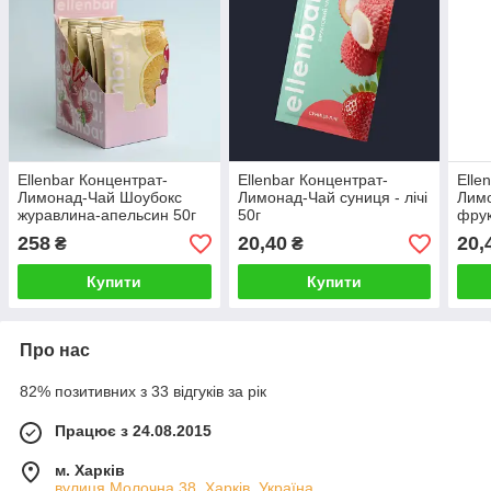
Ellenbar Концентрат-
Ellenbar Концентрат-
Elle
Лимонад-Чай Шоубокс
Лимонад-Чай суниця - лічі
Лим
журавлина-апельсин 50г
50г
фрук
258
20,40
20,
₴
₴
Купити
Купити
Про нас
82% позитивних з 33 відгуків за рік
Працює з 24.08.2015
м. Харків
вулиця Молочна 38, Харків, Україна