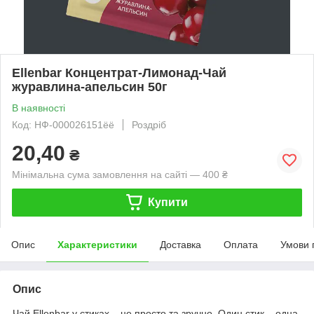
Ellenbar Концентрат-Лимонад-Чай
журавлина-апельсин 50г
В наявності
Код: НФ-000026151ёё
Роздріб
20,40
₴
Мінімальна сума замовлення на сайті — 400 ₴
Купити
Опис
Характеристики
Доставка
Оплата
Умови 
Опис
Чай Ellenbar у стиках – це просто та зручно. Один стик – одна