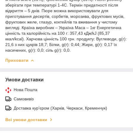
зберігати при температурі 1-4С. Термін придатності після
відкриття – 5 днів. Пюре можна використовувати для
приготування десертів, сорбетів, морозива, фруктових мусів,
фруктових желе, глазур, коктейлів та вживання у чистому
вигляді. Країна виробник – Україна Маса – 1кг Енергетична
цінність та калорійність на 100 г: 357,43 кДж/kJ (85,37
ккал/kcal). Харчова цінність 100 грн. продукту: Вуглеводи, g(г):
21,6 з них цукрів 18,7; Білки, g(г): 0,44; Жири, g(г): 0,17 їх
насичених, g(г): 0,0; сіль g(г): 0,0.
Приховати
Умови доставки
Нова Пошта
Самовивіз
Доставка кур'єром (Харків, Черкаси, Кременчук)
Всі умови доставки