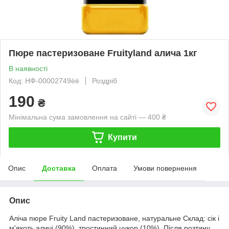
Пюре пастеризоване Fruityland алича 1кг
В наявності
Код: НФ-00002749ёё
Роздріб
190
₴
Мінімальна сума замовлення на сайті — 400 ₴
Купити
Опис
Доставка
Оплата
Умови повернення
Опис
Аліча пюре Fruity Land пастеризоване, натуральне Склад: сік і
м'якоть аличі (90%), тростинний цукор (10%). Після розтину