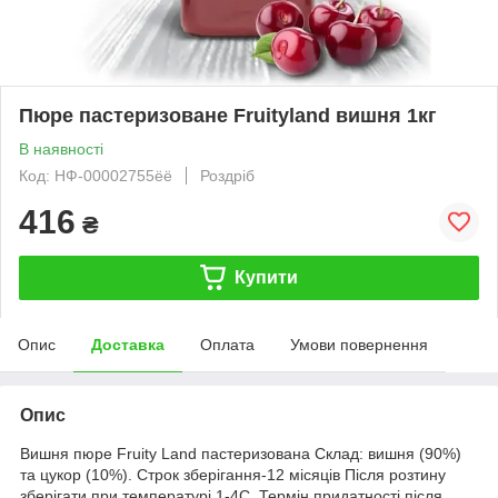
Пюре пастеризоване Fruityland вишня 1кг
В наявності
Код: НФ-00002755ёё
Роздріб
416
₴
Купити
Опис
Доставка
Оплата
Умови повернення
Опис
Вишня пюре Fruity Land пастеризована Склад: вишня (90%)
та цукор (10%). Строк зберігання-12 місяців Після розтину
зберігати при температурі 1-4С. Термін придатності після