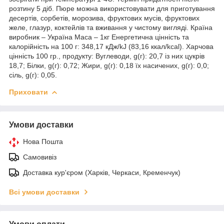
розтину 5 діб. Пюре можна використовувати для приготування
десертів, сорбетів, морозива, фруктових мусів, фруктових
желе, глазур, коктейлів та вживання у чистому вигляді. Країна
виробник – Україна Маса – 1кг Енергетична цінність та
калорійність на 100 г: 348,17 кДж/kJ (83,16 ккал/kcal). Харчова
цінність 100 гр., продукту: Вуглеводи, g(г): 20,7 із них цукрів
18,7; Білки, g(г): 0,72; Жири, g(г): 0,18 їх насичених, g(г): 0,0;
сіль, g(г): 0,05.
Приховати
Умови доставки
Нова Пошта
Самовивіз
Доставка кур'єром (Харків, Черкаси, Кременчук)
Всі умови доставки