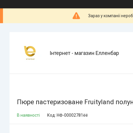
Зараз у компанії неро
Інтернет - магазин Елленбар
Пюре пастеризоване Fruityland полу
В наявності
Код:
НФ-00002781ёё