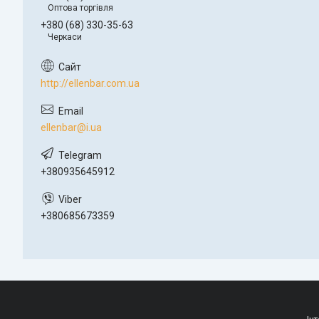
Оптова торгівля
+380 (68) 330-35-63
Черкаси
http://ellenbar.com.ua
ellenbar@i.ua
+380935645912
+380685673359