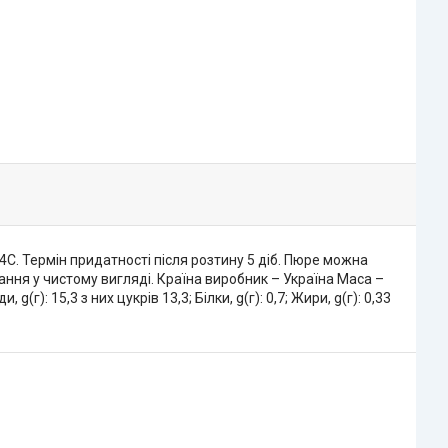
4С. Термін придатності після розтину 5 діб. Пюре можна
ання у чистому вигляді. Країна виробник – Україна Маса –
г): 15,3 з них цукрів 13,3; Білки, g(г): 0,7; Жири, g(г): 0,33