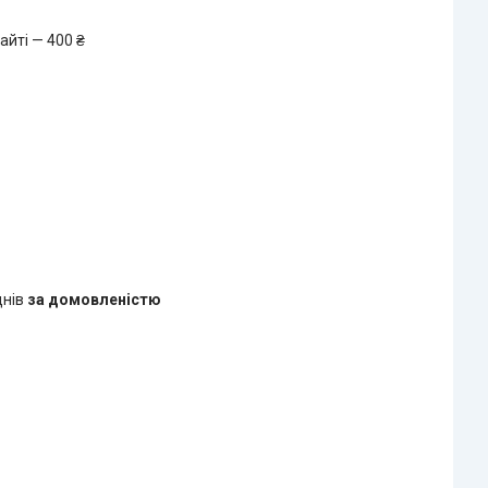
айті — 400 ₴
днів
за домовленістю