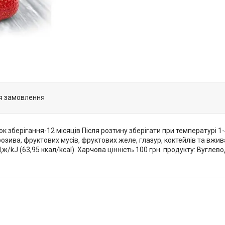
я замовлення
 зберігання-12 місяців Після розтину зберігати при температурі 1-
озива, фруктових мусів, фруктових желе, глазур, коктейлів та вжив
/kJ (63,95 ккал/kcal). Харчова цінність 100 грн. продукту: Вуглеводи, g(