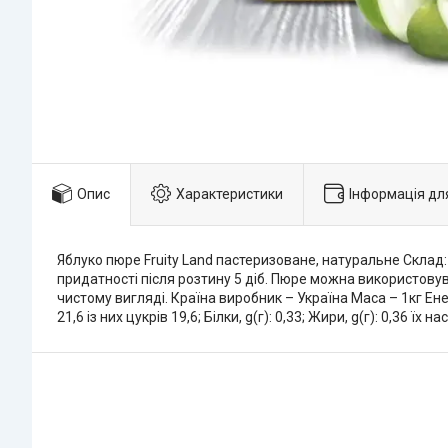
Опис
Характеристики
Інформація дл
Яблуко пюре Fruity Land пастеризоване, натуральне Склад: 
придатності після розтину 5 діб. Пюре можна використовув
чистому вигляді. Країна виробник – Україна Маса – 1кг Енерг
21,6 із них цукрів 19,6; Білки, g(г): 0,33; Жири, g(г): 0,36 їх нас