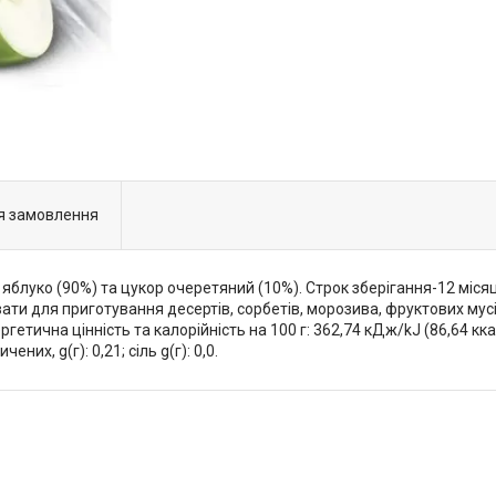
я замовлення
яблуко (90%) та цукор очеретяний (10%). Строк зберігання-12 місяц
ати для приготування десертів, сорбетів, морозива, фруктових мусі
етична цінність та калорійність на 100 г: 362,74 кДж/kJ (86,64 ккал/
ичених, g(г): 0,21; сіль g(г): 0,0.