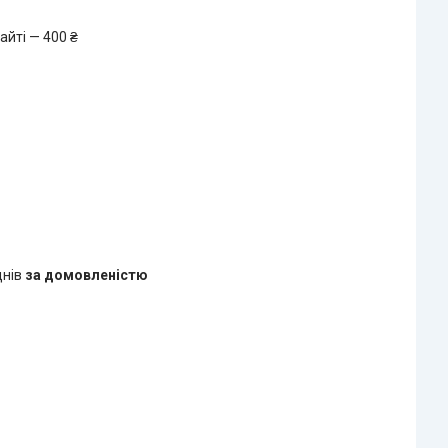
айті — 400 ₴
днів
за домовленістю