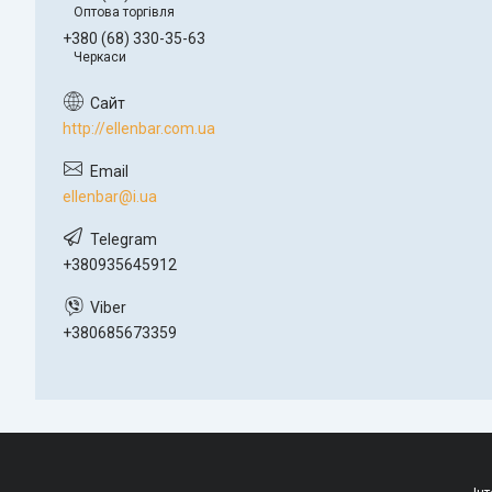
Оптова торгівля
+380 (68) 330-35-63
Черкаси
http://ellenbar.com.ua
ellenbar@i.ua
+380935645912
+380685673359