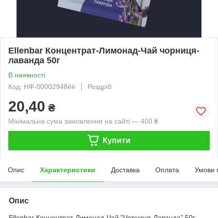
Ellenbar Концентрат-Лимонад-Чай чорниця-
лаванда 50г
В наявності
Код: НФ-00002948ёё
Роздріб
20,40
₴
Мінімальна сума замовлення на сайті — 400 ₴
Купити
Опис
Характеристики
Доставка
Оплата
Умови 
Опис
Ellenbar Концентрат-Лимонад-Чай "Чорниця-Лаванда" 50г –