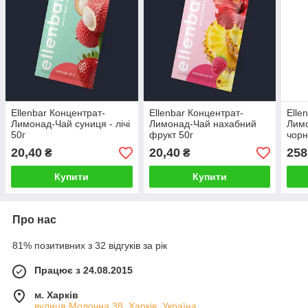
Ellenbar Концентрат-
Ellenbar Концентрат-
Elle
Лимонад-Чай суниця - лічі
Лимонад-Чай нахабний
Лим
50г
фрукт 50г
чорн
20,40
20,40
258
₴
₴
Купити
Купити
Про нас
81% позитивних з 32 відгуків за рік
Працює з 24.08.2015
м. Харків
вулиця Молочна 38, Харків, Україна