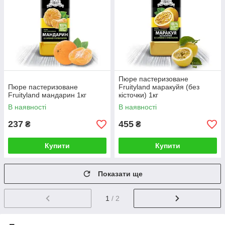
Пюре пастеризоване
Пюре пастеризоване
Fruityland маракуйя (без
Fruityland мандарин 1кг
кісточки) 1кг
В наявності
В наявності
237
455
₴
₴
Купити
Купити
Показати ще
1
/ 2