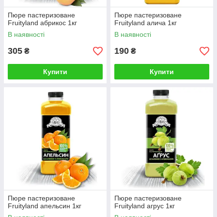
Пюре пастеризоване
Пюре пастеризоване
Fruityland абрикос 1кг
Fruityland алича 1кг
В наявності
В наявності
305
190
₴
₴
Купити
Купити
Пюре пастеризоване
Пюре пастеризоване
Fruityland апельсин 1кг
Fruityland агрус 1кг