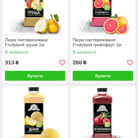
Пюре пастеризоване
Пюре пастеризоване
Fruityland груша 1кг
Fruityland грейпфрут 1кг
В наявності
В наявності
313
260
₴
₴
Купити
Купити